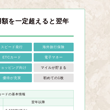
利用額を一定超えると翌年
スピード発行
海外旅行保険
ETCカード
電子マネー
ショッピング向け
マイルが貯まる
優待が充実
初めての1枚
カードの基本情報
翌年以降