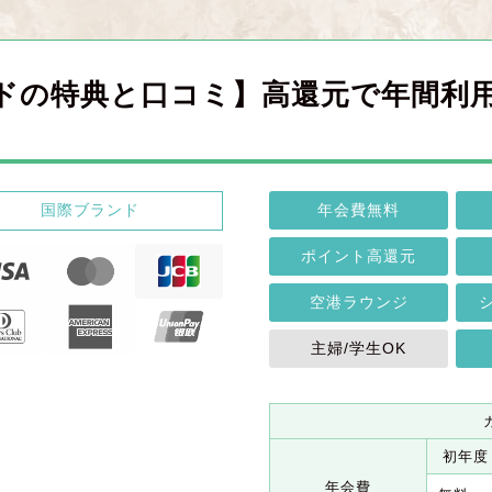
 ゴールドの特典と口コミ】高還元で年間
国際ブランド
年会費無料
ポイント高還元
空港ラウンジ
主婦/学生OK
初年度
年会費