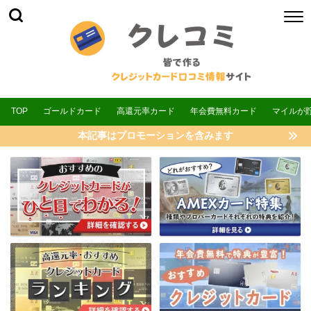
TOP
ゴールドカード
高還元率カード
年会費無料カード
マイルが
本記事はプロモーションを含みます