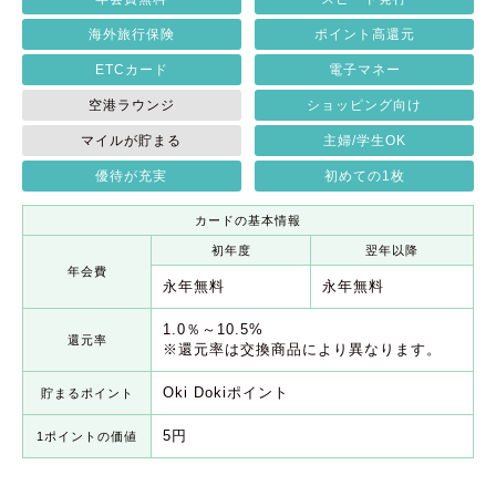
海外旅行保険
ポイント高還元
ETCカード
電子マネー
空港ラウンジ
ショッピング向け
マイルが貯まる
主婦/学生OK
優待が充実
初めての1枚
カードの基本情報
初年度
翌年以降
年会費
永年無料
永年無料
1.0％～10.5%
還元率
※還元率は交換商品により異なります。
Oki Dokiポイント
貯まるポイント
5円
1ポイントの価値