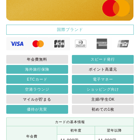
国際ブランド
年会費無料
スピード発行
海外旅行保険
ポイント高還元
ETCカード
電子マネー
空港ラウンジ
ショッピング向け
マイルが貯まる
主婦/学生OK
優待が充実
初めての1枚
カードの基本情報
初年度
翌年以降
年会費