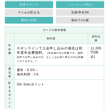
空港ラウンジ
ショッピング向け
マイルが貯まる
主婦/学生OK
優待が充実
初めての1枚
カードの基本情報
翌年以
初年度
降
年
※オンラインで入会申し込みの場合は初
11,000
会
円(税
年度年会費無料。
費
(本会員の方が対象です。資料
込)
請求でお申し込みの方、もしくはお切り替えの方は対象
となりません。)
還
通常：0.5%～
元
海外利用：1%
率
貯
Oki Dokiポイント
ま
る
ポ
イ
ン
ト