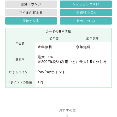
空港ラウンジ
ショッピング向け
マイルが貯まる
主婦/学生OK
優待が充実
初めての1枚
カードの基本情報
初年度
翌年以降
年会費
永年無料
永年無料
最大1.5%
還元率
※200円(税込)利用ごとに最大1.5％分付与
PayPayポイント
貯まるポイント
1円
1ポイントの価値