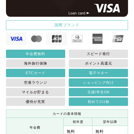
国際ブランド
年会費無料
スピード発行
海外旅行保険
ポイント高還元
ETCカード
電子マネー
空港ラウンジ
ショッピング向け
マイルが貯まる
主婦/学生OK
優待が充実
初めての1枚
カードの基本情報
初年度
翌年以降
年会費
無料
無料