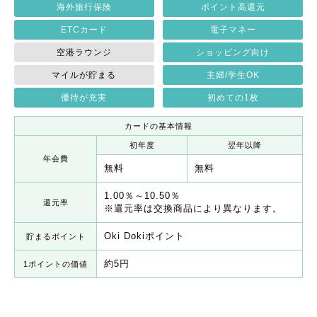
海外旅行保険
ポイント高還元
ETCカード
電子マネー
空港ラウンジ
ショッピング向け
マイルが貯まる
主婦/学生OK
優待が充実
初めての1枚
カードの基本情報
初年度
翌年以降
年会費
無料
無料
1.00％～10.50％
還元率
※還元率は交換商品により異なります。
Oki Dokiポイント
貯まるポイント
約5円
1ポイントの価値