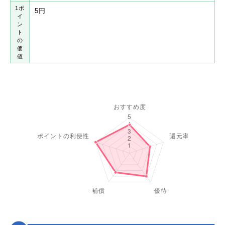
1ポ
5円
イ
ン
ト
の
価
値