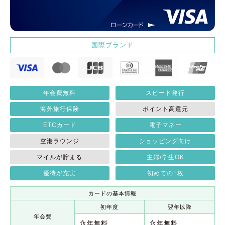
国際ブランド
年会費無料
スピード発行
海外旅行保険
ポイント高還元
ETCカード
電子マネー
空港ラウンジ
ショッピング向け
マイルが貯まる
主婦/学生OK
優待が充実
初めての1枚
カードの基本情報
初年度
翌年以降
年会費
永年無料
永年無料