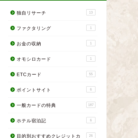
独自リサーチ
13
ファクタリング
1
お金の収納
1
オモシロカード
1
ETCカード
55
ポイントサイト
6
一般カードの特典
187
ホテル宿泊記
6
目的別おすすめクレジットカ
26