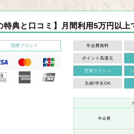
の特典と口コミ】月間利用5万円以上
国際ブランド
年会費無料
ポイント高還元
空港ラウンジ
主婦/学生OK
年会費