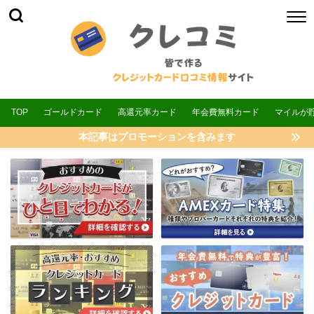
TOP
ゴールドカード
高還元率カード
年会費無料カード
マイルが
本記事はプロモーションを含みます