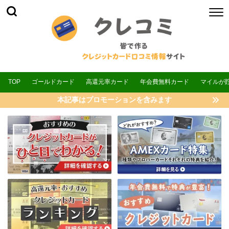
TOP
ゴールドカード
高還元率カード
年会費無料カード
マイルが
本記事はプロモーションを含みます