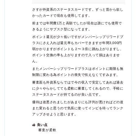
さすが外資系のステータスカードです。ずっと昔から欲し
かったカードで現在も使用してます。
前までは年間費1万と高額でしたが現在は誰にでも使用で
きるようにサブスク型になってます。
ポイント還元が少々低いですがメンバーシップリワードプ
ラスにさえ入れば還元率もカバーできますが年間3,000円
弱かかりますがポイントも２〜３倍に跳ね上がりますし、
ポイント交換の率も上がりますので入って損はありませ
ん。
またメンバーシップリワードプラスはポイントに期限も無
制限に変わる為ポイントの喪失で怯えなくてすみます。
審査面も外資系ならではで今の収入で安定してあれば過去
に少々やらかしてても柔軟に審査してくれるので、手軽に
ステータスカードが持てるのが良い点です。
優待は改悪されましたがあまりにも評判が悪ければどの道
また変わると思うので気長に使ってインビを待ってランク
アップさせようと思います。
良い点
審査が柔軟