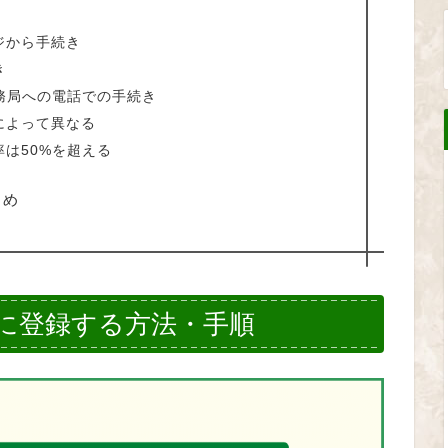
ジから手続き
き
務局への電話での手続き
によって異なる
は50%を超える
とめ
ジに登録する方法・手順