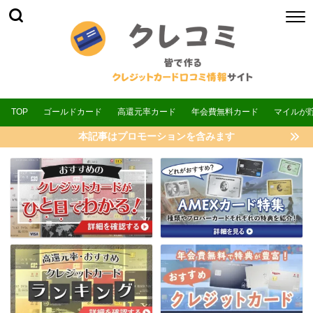
TOP
ゴールドカード
高還元率カード
年会費無料カード
マイルが
本記事はプロモーションを含みます