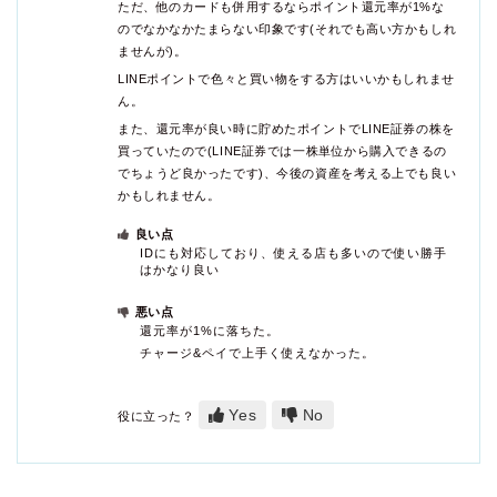
ただ、他のカードも併用するならポイント還元率が1%な
のでなかなかたまらない印象です(それでも高い方かもしれ
ませんが)。
LINEポイントで色々と買い物をする方はいいかもしれませ
ん。
また、還元率が良い時に貯めたポイントでLINE証券の株を
買っていたので(LINE証券では一株単位から購入できるの
でちょうど良かったです)、今後の資産を考える上でも良い
かもしれません。
良い点
IDにも対応しており、使える店も多いので使い勝手
はかなり良い
悪い点
還元率が1%に落ちた。
チャージ&ペイで上手く使えなかった。
Yes
No
役に立った？