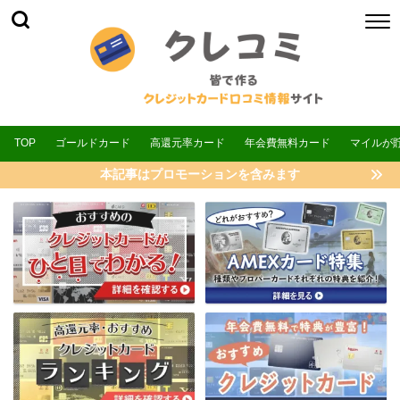
TOP
ゴールドカード
高還元率カード
年会費無料カード
マイルが
本記事はプロモーションを含みます