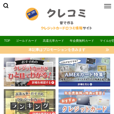
TOP
ゴールドカード
高還元率カード
年会費無料カード
マイルが
本記事はプロモーションを含みます