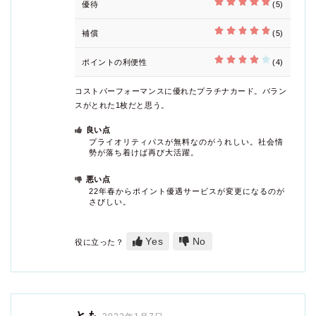
優待
(5)
補償
(5)
ポイントの利便性
(4)
コストパーフォーマンスに優れたプラチナカード。バラン
スがとれた1枚だと思う。
良い点
プライオリティパスが無料なのがうれしい。社会情
勢が落ち着けば再び大活躍。
悪い点
22年春からポイント優遇サービスが変更になるのが
さびしい。
Yes
No
役に立った？
とも