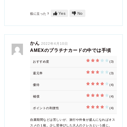
Yes
No
役に立った？
かん
2022年4月10日
AMEXのプラチナカードの中では手頃
おすすめ度
(3)
還元率
(3)
優待
(4)
補償
(4)
ポイントの利便性
(4)
自粛期間などは苦しいが、旅行や外食が盛んになればオス
スメの１枚。少し背伸びした大人のクレカという感じ。