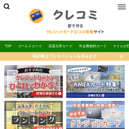
TOP
ゴールドカード
高還元率カード
年会費無料カード
マイルが
本記事はプロモーションを含みます