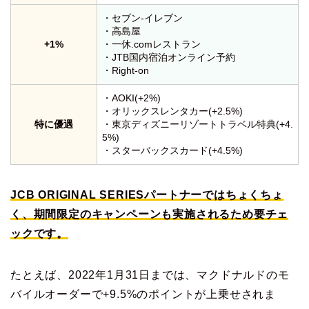
・セブン-イレブン
・高島屋
+1%
・一休.comレストラン
・JTB国内宿泊オンライン予約
・Right-on
・AOKI(+2%)
・オリックスレンタカー(+2.5%)
特に優遇
・東京ディズニーリゾートトラベル特典(+4.
5%)
・スターバックスカード(+4.5%)
JCB ORIGINAL SERIESパートナーではちょくちょ
く、期間限定のキャンペーンも実施されるため要チェ
ックです。
たとえば、2022年1月31日までは、マクドナルドのモ
バイルオーダーで+9.5%のポイントが上乗せされま