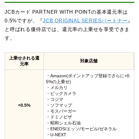
JCBカード PARTNER WITH POINTの基本還元率は
0.5%ですが、『
JCB ORIGINAL SERIESパートナー
』
と呼ばれる優待店では、還元率の上乗せを享受できま
す。
上乗せされる還
対象店舗
元率
・Amazon(ポイントアップ登録でさらに+0.
5%の上乗せ)
・メルカリ
・ビックカメラ
・コジマ
+0.5%
・ソフマップ
・モスバーガー
・ドミノピザ
・昭和シェル石油
・ENEOS/エッソ/モービル/ゼネラル
・U-NEXT