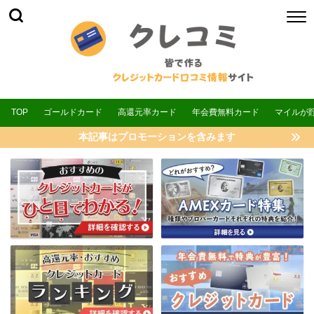
TOP
ゴールドカード
高還元率カード
年会費無料カード
マイルが
本記事はプロモーションを含みます