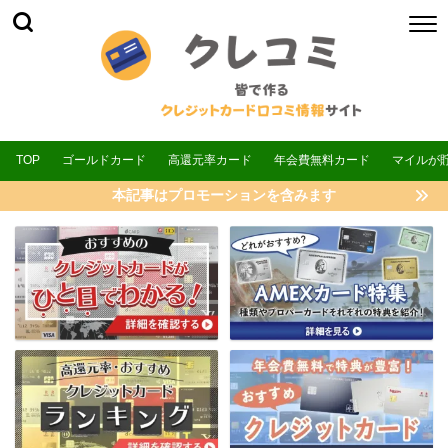
TOP
ゴールドカード
高還元率カード
年会費無料カード
マイルが
本記事はプロモーションを含みます