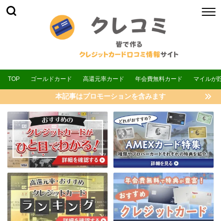
TOP
ゴールドカード
高還元率カード
年会費無料カード
マイルが
本記事はプロモーションを含みます