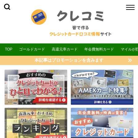
TOP
ゴールドカード
高還元率カード
年会費無料カード
マイルが
本記事はプロモーションを含みます