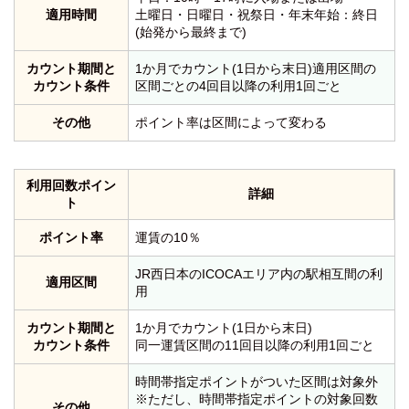
適用時間
土曜日・日曜日・祝祭日・年末年始：終日
(始発から最終まで)
カウント期間と
1か月でカウント(1日から末日)適用区間の
カウント条件
区間ごとの4回目以降の利用1回ごと
その他
ポイント率は区間によって変わる
利用回数ポイン
詳細
ト
ポイント率
運賃の10％
JR西日本のICOCAエリア内の駅相互間の利
適用区間
用
カウント期間と
1か月でカウント(1日から末日)
カウント条件
同一運賃区間の11回目以降の利用1回ごと
時間帯指定ポイントがついた区間は対象外
※ただし、時間帯指定ポイントの対象回数
その他