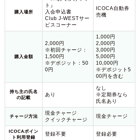
ト』
ICOCA自動券
入会申込書
購入場所
売機
Club J-WESTサー
ビスコーナー
1,000円
2,000円
2,000円
※初回チャージ：
3,000円
1,500円
5,000円
購入金額
※デポジット：50
10,000円
0円
※デポジット5
00円を含む
なし
持ち主の氏名
あり
※定期券なら
の記載
氏名あり
現金チャージ
現金チャージ
チャージ方法
クイックチャージ
ICOCAポイン
登録不要
登録必要
ト利用登録