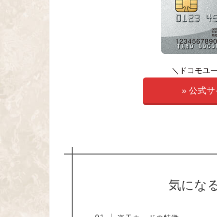
＼ドコモユ
» 公式
気にな