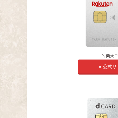
＼楽天
» 公式