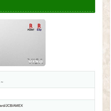
％～
Card/JCB/AMEX