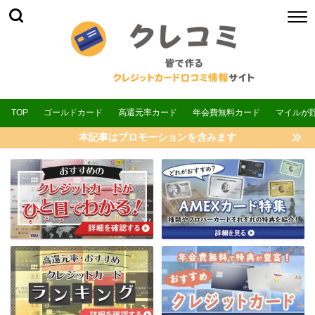
TOP
ゴールドカード
高還元率カード
年会費無料カード
マイルが
本記事はプロモーションを含みます