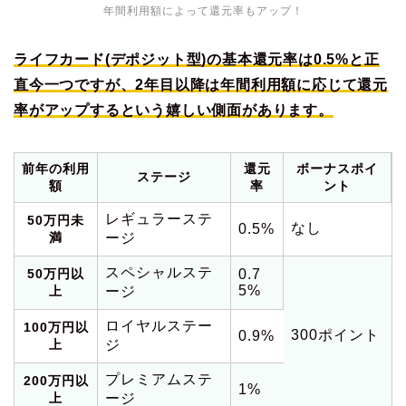
年間利用額によって還元率もアップ！
ライフカード(デポジット型)の基本還元率は0.5%と正
直今一つですが、2年目以降は年間利用額に応じて還元
率がアップするという嬉しい側面があります。
前年の利用
還元
ボーナスポイ
ステージ
額
率
ント
レギュラーステ
50万円未
なし
0.5%
満
ージ
スペシャルステ
50万円以
0.7
5%
上
ージ
ロイヤルステー
100万円以
300ポイント
0.9%
上
ジ
プレミアムステ
200万円以
1%
上
ージ