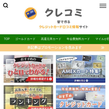
TOP
ゴールドカード
高還元率カード
年会費無料カード
マイルが
本記事はプロモーションを含みます