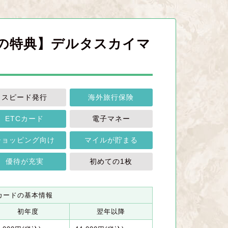
ードの特典】デルタスカイマ
スピード発行
海外旅行保険
ETCカード
電子マネー
ショッピング向け
マイルが貯まる
優待が充実
初めての1枚
カードの基本情報
初年度
翌年以降