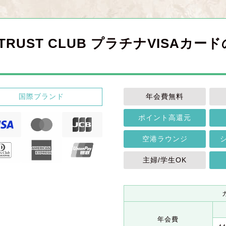
TRUST CLUB プラチナVISAカ
？
国際ブランド
年会費無料
ポイント高還元
空港ラウンジ
主婦/学生OK
年会費