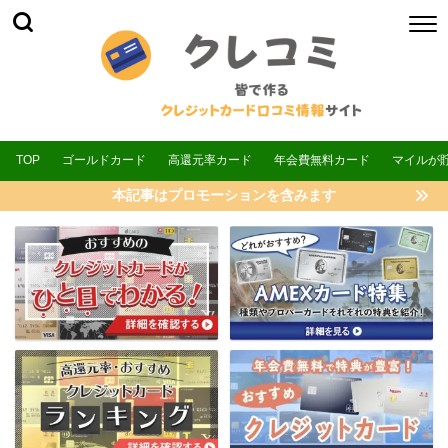
TOP
ゴールドカード
高還元率カード
年会費無料カード
マイルが
本記事はプロモーションを含みます