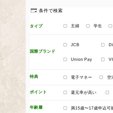
条件で検索
主婦
学生
タイプ
JCB
D
国際ブランド
Union Pay
V
特典
電子マネー
空
ポイント
還元率が高い
年齢層
満15歳〜17歳申込可