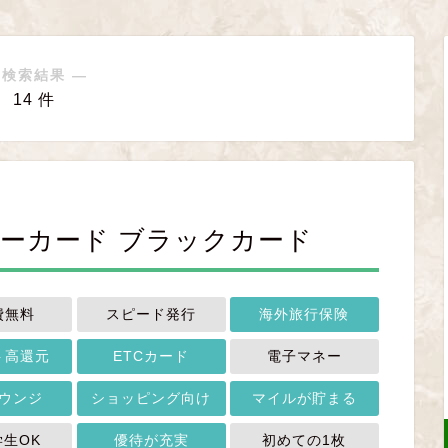
 検索結果 ―
14 件
リーカード ブラックカード
費無料
スピード発行
海外旅行保険
ト高還元
ETCカード
電子マネー
ウンジ
ショッピング向け
マイルが貯まる
学生OK
優待が充実
初めての1枚