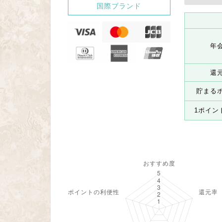
国際ブランド
年
還
貯まる
1ポイン