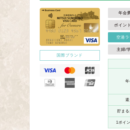
年会
ポイン
空港ラ
主婦/
国際ブランド
年
還
貯まる
1ポイ