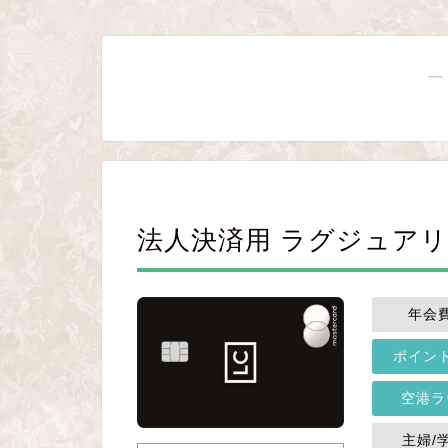
―
法人決済用 ラグジュア
年会
ポイン
空港ラ
主婦/