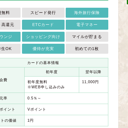
費無料
スピード発行
海外旅行保険
ト高還元
ETCカード
電子マネー
ウンジ
ショッピング向け
マイルが貯まる
学生OK
優待が充実
初めての1枚
カードの基本情報
初年度
翌年以降
会費
初年度無料
11,000円
※WEB申し込みのみ
元率
0.5％～
ポイント
Vポイント
ントの価値
1円