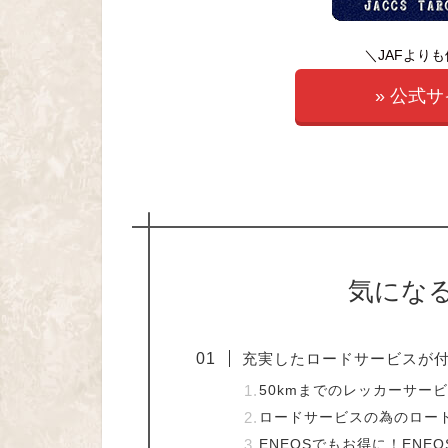
＼JAFより
» 公式
気にな
充実したロードサービスが
50kmまでのレッカーサービ
ロードサービスの為のロード
ENEOSでもお得に！ENEO