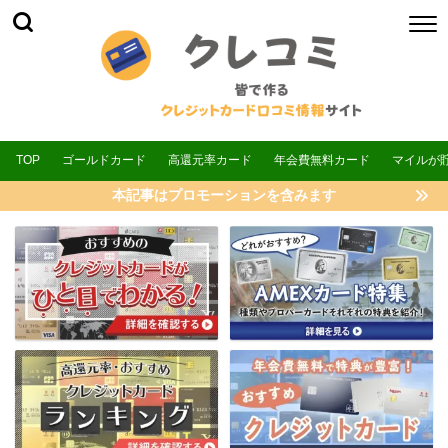
TOP
ゴールドカード
高還元率カード
年会費無料カード
マイルが
本記事はプロモーションを含みます