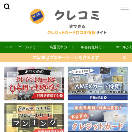
TOP
ゴールドカード
高還元率カード
年会費無料カード
マイルが
本記事はプロモーションを含みます