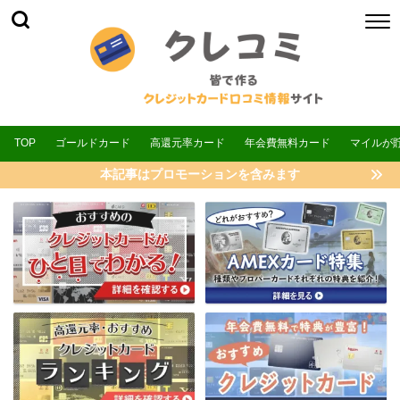
TOP
ゴールドカード
高還元率カード
年会費無料カード
マイルが
本記事はプロモーションを含みます